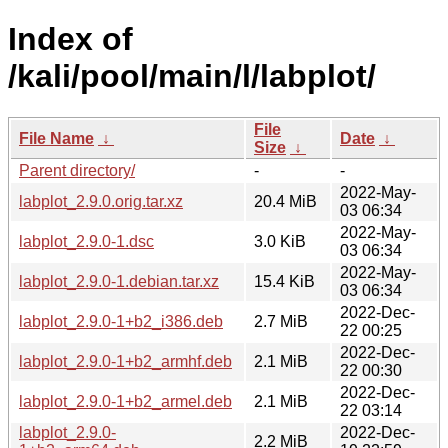
Index of
/kali/pool/main/l/labplot/
File
File Name
↓
Date
↓
Size
↓
Parent directory/
-
-
2022-May-
labplot_2.9.0.orig.tar.xz
20.4 MiB
03 06:34
2022-May-
labplot_2.9.0-1.dsc
3.0 KiB
03 06:34
2022-May-
labplot_2.9.0-1.debian.tar.xz
15.4 KiB
03 06:34
2022-Dec-
labplot_2.9.0-1+b2_i386.deb
2.7 MiB
22 00:25
2022-Dec-
labplot_2.9.0-1+b2_armhf.deb
2.1 MiB
22 00:30
2022-Dec-
labplot_2.9.0-1+b2_armel.deb
2.1 MiB
22 03:14
labplot_2.9.0-
2022-Dec-
2.2 MiB