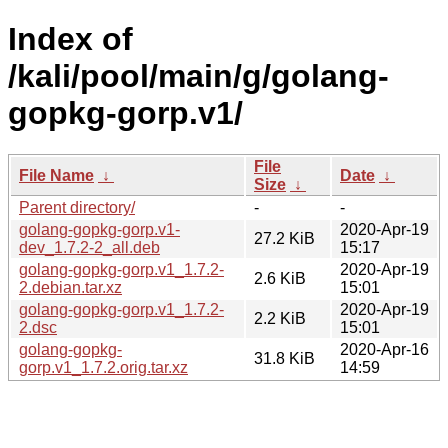
Index of
/kali/pool/main/g/golang-
gopkg-gorp.v1/
File
File Name
↓
Date
↓
Size
↓
Parent directory/
-
-
golang-gopkg-gorp.v1-
2020-Apr-19
27.2 KiB
dev_1.7.2-2_all.deb
15:17
golang-gopkg-gorp.v1_1.7.2-
2020-Apr-19
2.6 KiB
2.debian.tar.xz
15:01
golang-gopkg-gorp.v1_1.7.2-
2020-Apr-19
2.2 KiB
2.dsc
15:01
golang-gopkg-
2020-Apr-16
31.8 KiB
gorp.v1_1.7.2.orig.tar.xz
14:59