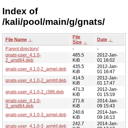
Index of
/kali/pool/main/g/gnats/
File
File Name
↓
Date
↓
Size
↓
Parent directory/
-
-
gnats-user_4.1.0-
485.5
2012-Jan-
2_amd64.deb
KiB
01 16:02
435.5
2012-Jan-
gnats-user_4.1.0-2_armel.deb
KiB
01 16:47
414.5
2012-Jan-
gnats-user_4.1.0-2_armhf.deb
KiB
01 17:47
471.3
2012-Jan-
gnats-user_4.1.0-2_i386.deb
KiB
01 15:19
gnats-user_4.1.0-
271.6
2014-Jan-
3_amd64.deb
KiB
09 15:43
240.6
2014-Jan-
gnats-user_4.1.0-3_armel.deb
KiB
09 16:13
242.7
2014-Jan-
gnats-user_4.1.0-3_armhf.deb