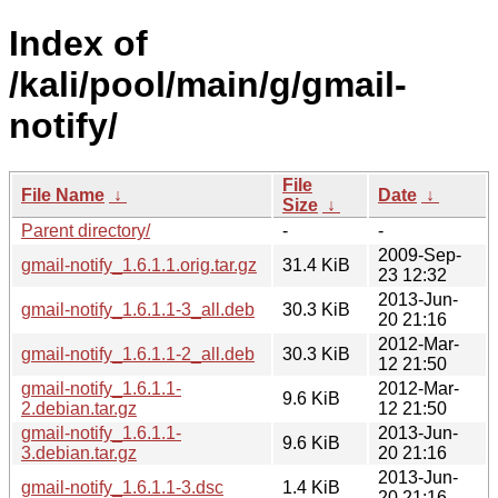
Index of
/kali/pool/main/g/gmail-
notify/
File
File Name
↓
Date
↓
Size
↓
Parent directory/
-
-
2009-Sep-
gmail-notify_1.6.1.1.orig.tar.gz
31.4 KiB
23 12:32
2013-Jun-
gmail-notify_1.6.1.1-3_all.deb
30.3 KiB
20 21:16
2012-Mar-
gmail-notify_1.6.1.1-2_all.deb
30.3 KiB
12 21:50
gmail-notify_1.6.1.1-
2012-Mar-
9.6 KiB
2.debian.tar.gz
12 21:50
gmail-notify_1.6.1.1-
2013-Jun-
9.6 KiB
3.debian.tar.gz
20 21:16
2013-Jun-
gmail-notify_1.6.1.1-3.dsc
1.4 KiB
20 21:16