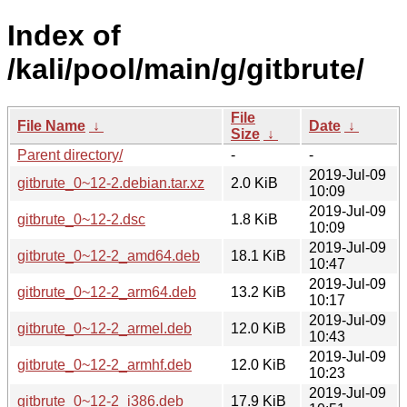
Index of
/kali/pool/main/g/gitbrute/
File
File Name
↓
Date
↓
Size
↓
Parent directory/
-
-
2019-Jul-09
gitbrute_0~12-2.debian.tar.xz
2.0 KiB
10:09
2019-Jul-09
gitbrute_0~12-2.dsc
1.8 KiB
10:09
2019-Jul-09
gitbrute_0~12-2_amd64.deb
18.1 KiB
10:47
2019-Jul-09
gitbrute_0~12-2_arm64.deb
13.2 KiB
10:17
2019-Jul-09
gitbrute_0~12-2_armel.deb
12.0 KiB
10:43
2019-Jul-09
gitbrute_0~12-2_armhf.deb
12.0 KiB
10:23
2019-Jul-09
gitbrute_0~12-2_i386.deb
17.9 KiB