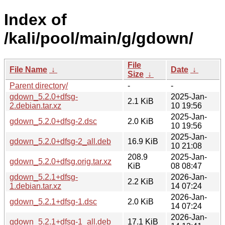
Index of
/kali/pool/main/g/gdown/
File
File Name
↓
Date
↓
Size
↓
Parent directory/
-
-
gdown_5.2.0+dfsg-
2025-Jan-
2.1 KiB
2.debian.tar.xz
10 19:56
2025-Jan-
gdown_5.2.0+dfsg-2.dsc
2.0 KiB
10 19:56
2025-Jan-
gdown_5.2.0+dfsg-2_all.deb
16.9 KiB
10 21:08
208.9
2025-Jan-
gdown_5.2.0+dfsg.orig.tar.xz
KiB
08 08:47
gdown_5.2.1+dfsg-
2026-Jan-
2.2 KiB
1.debian.tar.xz
14 07:24
2026-Jan-
gdown_5.2.1+dfsg-1.dsc
2.0 KiB
14 07:24
2026-Jan-
gdown_5.2.1+dfsg-1_all.deb
17.1 KiB