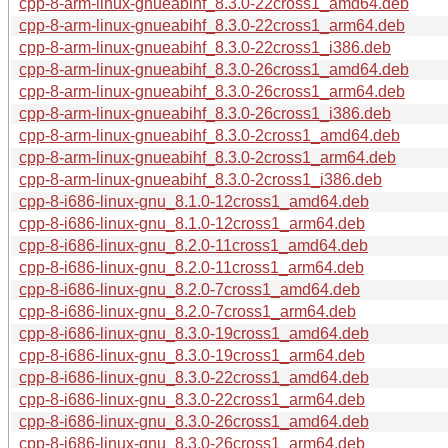
cpp-8-arm-linux-gnueabihf_8.3.0-22cross1_amd64.deb
cpp-8-arm-linux-gnueabihf_8.3.0-22cross1_arm64.deb
cpp-8-arm-linux-gnueabihf_8.3.0-22cross1_i386.deb
cpp-8-arm-linux-gnueabihf_8.3.0-26cross1_amd64.deb
cpp-8-arm-linux-gnueabihf_8.3.0-26cross1_arm64.deb
cpp-8-arm-linux-gnueabihf_8.3.0-26cross1_i386.deb
cpp-8-arm-linux-gnueabihf_8.3.0-2cross1_amd64.deb
cpp-8-arm-linux-gnueabihf_8.3.0-2cross1_arm64.deb
cpp-8-arm-linux-gnueabihf_8.3.0-2cross1_i386.deb
cpp-8-i686-linux-gnu_8.1.0-12cross1_amd64.deb
cpp-8-i686-linux-gnu_8.1.0-12cross1_arm64.deb
cpp-8-i686-linux-gnu_8.2.0-11cross1_amd64.deb
cpp-8-i686-linux-gnu_8.2.0-11cross1_arm64.deb
cpp-8-i686-linux-gnu_8.2.0-7cross1_amd64.deb
cpp-8-i686-linux-gnu_8.2.0-7cross1_arm64.deb
cpp-8-i686-linux-gnu_8.3.0-19cross1_amd64.deb
cpp-8-i686-linux-gnu_8.3.0-19cross1_arm64.deb
cpp-8-i686-linux-gnu_8.3.0-22cross1_amd64.deb
cpp-8-i686-linux-gnu_8.3.0-22cross1_arm64.deb
cpp-8-i686-linux-gnu_8.3.0-26cross1_amd64.deb
cpp-8-i686-linux-gnu_8.3.0-26cross1_arm64.deb