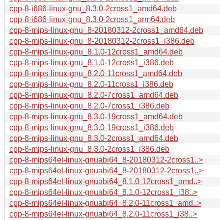
cpp-8-i686-linux-gnu_8.3.0-2cross1_amd64.deb
cpp-8-i686-linux-gnu_8.3.0-2cross1_arm64.deb
cpp-8-mips-linux-gnu_8-20180312-2cross1_amd64.deb
cpp-8-mips-linux-gnu_8-20180312-2cross1_i386.deb
cpp-8-mips-linux-gnu_8.1.0-12cross1_amd64.deb
cpp-8-mips-linux-gnu_8.1.0-12cross1_i386.deb
cpp-8-mips-linux-gnu_8.2.0-11cross1_amd64.deb
cpp-8-mips-linux-gnu_8.2.0-11cross1_i386.deb
cpp-8-mips-linux-gnu_8.2.0-7cross1_amd64.deb
cpp-8-mips-linux-gnu_8.2.0-7cross1_i386.deb
cpp-8-mips-linux-gnu_8.3.0-19cross1_amd64.deb
cpp-8-mips-linux-gnu_8.3.0-19cross1_i386.deb
cpp-8-mips-linux-gnu_8.3.0-2cross1_amd64.deb
cpp-8-mips-linux-gnu_8.3.0-2cross1_i386.deb
cpp-8-mips64el-linux-gnuabi64_8-20180312-2cross1..>
cpp-8-mips64el-linux-gnuabi64_8-20180312-2cross1..>
cpp-8-mips64el-linux-gnuabi64_8.1.0-12cross1_amd..>
cpp-8-mips64el-linux-gnuabi64_8.1.0-12cross1_i38..>
cpp-8-mips64el-linux-gnuabi64_8.2.0-11cross1_amd..>
cpp-8-mips64el-linux-gnuabi64_8.2.0-11cross1_i38..>