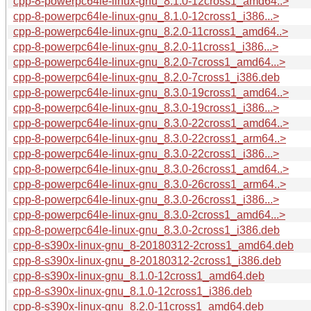
cpp-8-powerpc64le-linux-gnu_8.1.0-12cross1_amd64..>
cpp-8-powerpc64le-linux-gnu_8.1.0-12cross1_i386...>
cpp-8-powerpc64le-linux-gnu_8.2.0-11cross1_amd64..>
cpp-8-powerpc64le-linux-gnu_8.2.0-11cross1_i386...>
cpp-8-powerpc64le-linux-gnu_8.2.0-7cross1_amd64...>
cpp-8-powerpc64le-linux-gnu_8.2.0-7cross1_i386.deb
cpp-8-powerpc64le-linux-gnu_8.3.0-19cross1_amd64..>
cpp-8-powerpc64le-linux-gnu_8.3.0-19cross1_i386...>
cpp-8-powerpc64le-linux-gnu_8.3.0-22cross1_amd64..>
cpp-8-powerpc64le-linux-gnu_8.3.0-22cross1_arm64..>
cpp-8-powerpc64le-linux-gnu_8.3.0-22cross1_i386...>
cpp-8-powerpc64le-linux-gnu_8.3.0-26cross1_amd64..>
cpp-8-powerpc64le-linux-gnu_8.3.0-26cross1_arm64..>
cpp-8-powerpc64le-linux-gnu_8.3.0-26cross1_i386...>
cpp-8-powerpc64le-linux-gnu_8.3.0-2cross1_amd64...>
cpp-8-powerpc64le-linux-gnu_8.3.0-2cross1_i386.deb
cpp-8-s390x-linux-gnu_8-20180312-2cross1_amd64.deb
cpp-8-s390x-linux-gnu_8-20180312-2cross1_i386.deb
cpp-8-s390x-linux-gnu_8.1.0-12cross1_amd64.deb
cpp-8-s390x-linux-gnu_8.1.0-12cross1_i386.deb
cpp-8-s390x-linux-gnu_8.2.0-11cross1_amd64.deb