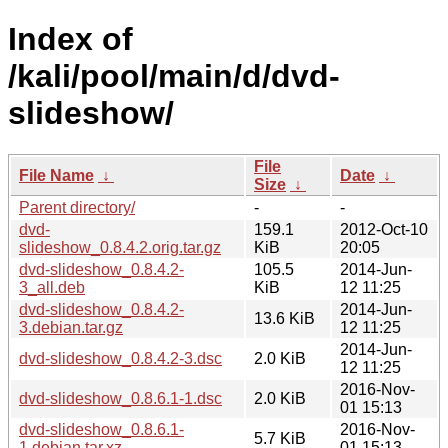
Index of
/kali/pool/main/d/dvd-
slideshow/
File
File Name
↓
Date
↓
Size
↓
Parent directory/
-
-
dvd-
159.1
2012-Oct-10
slideshow_0.8.4.2.orig.tar.gz
KiB
20:05
dvd-slideshow_0.8.4.2-
105.5
2014-Jun-
3_all.deb
KiB
12 11:25
dvd-slideshow_0.8.4.2-
2014-Jun-
13.6 KiB
3.debian.tar.gz
12 11:25
2014-Jun-
dvd-slideshow_0.8.4.2-3.dsc
2.0 KiB
12 11:25
2016-Nov-
dvd-slideshow_0.8.6.1-1.dsc
2.0 KiB
01 15:13
dvd-slideshow_0.8.6.1-
2016-Nov-
5.7 KiB
1.debian.tar.xz
01 15:13