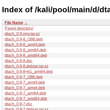
Index of /kali/pool/main/d/dt
File Name
↓
Parent directory/
dtach_0.9.orig.tar.gz
dtach_0.9-8_i386.deb
dtach_0.9-8_armhf.deb
dtach_0.9-8_arm64.deb
dtach_0.9-8_amd64.deb
dtach_0.9-8.dsc
dtach_0.9-8.debian.tar.xz
dtach_0.9-8+b1_arm64.deb
dtach_0.9-7_i386.deb
dtach_0.9-7_armhf.deb
dtach_0.9-7_armel.deb
dtach_0.9-7_arm64.deb
dtach_0.9-7_amd64.deb
dtach_0.9-7.dsc
dtach_0.9-7.debian.tar.xz