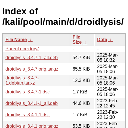
Index of
/kali/pool/main/d/droidlysis/
File
File Name
↓
Date
↓
Size
↓
Parent directory/
-
-
2025-Mar-
droidlysis_3.4.7-1_all.deb
54.7 KiB
05 18:32
2025-Mar-
droidlysis_3.4.7.orig.tar.gz
65.5 KiB
05 18:06
droidlysis_3.4.7-
2025-Mar-
12.3 KiB
1.debian.tar.xz
05 18:06
2025-Mar-
droidlysis_3.4.7-1.dsc
1.7 KiB
05 18:06
2023-Feb-
droidlysis_3.4.1-1_all.deb
44.6 KiB
22 12:45
2023-Feb-
droidlysis_3.4.1-1.dsc
1.7 KiB
22 12:30
2023-Feb-
droidlysis_3.4.1.orig.tar.gz
53.5 KiB