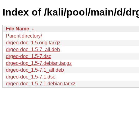
Index of /kali/pool/main/d/d
File Name
↓
Parent directory/
drgeo-doc_1.5.orig.tar.gz
drgeo-doc_1.5-7_all.deb
drgeo-doc_1.5-7.dsc
drgeo-doc_1.5-7.debian.tar.gz
drgeo-doc_1.5-7.1_all.deb
drgeo-doc_1.5-7.1.dsc
drgeo-doc_1.5-7.1.debian.tar.xz