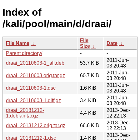
Index of
/kali/pool/main/d/draai/
File
File Name
↓
Date
↓
Size
↓
Parent directory/
-
-
2011-Jun-
draai_20110603-1_all.deb
53.7 KiB
03 20:48
2011-Jun-
draai_20110603.orig.tar.gz
60.7 KiB
03 20:48
2011-Jun-
draai_20110603-1.dsc
1.6 KiB
03 20:48
2011-Jun-
draai_20110603-1.diff.gz
3.4 KiB
03 20:48
draai_20131212-
2013-Dec-
4.4 KiB
1.debian.tar.gz
12 22:13
2013-Dec-
draai_20131212.orig.tar.gz
66.6 KiB
12 22:13
2013-Dec-
draai_20131212-1.dsc
1.4 KiB