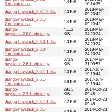
4.4 KiB
3.debian.tar.xz
10 14:35
2018-May-
django-haystack_2.8.1-2.dsc
2.0 KiB
09 20:42
django-haystack_2.8.1-
2018-May-
4.4 KiB
2.debian.tar.xz
09 20:42
django-
411.3
2018-Mar-
haystack_2.8.0.orig.tar.gz
KiB
24 20:24
2018-Mar-
django-haystack_2.8.0-1.dsc
2.0 KiB
24 20:24
django-haystack_2.8.0-
2018-Mar-
4.0 KiB
1.debian.tar.xz
24 20:24
django-
373.9
2017-May-
haystack_2.6.1.orig.tar.gz
KiB
31 09:57
2017-Jun-
django-haystack_2.6.1-1.dsc
2.0 KiB
19 19:44
django-haystack_2.6.1-
2017-Jun-
3.9 KiB
1.debian.tar.xz
19 19:44
django-
291.3
2014-Oct-23
haystack_2.3.1.orig.tar.gz
KiB
09:48
2014-Oct-23
django-haystack_2.3.1-1.dsc
2.2 KiB
09:48
django-haystack_2.3.1-
2014-Oct-23
3.3 KiB