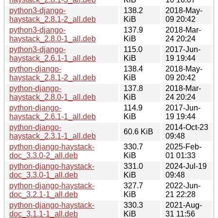
python3-django-
138.2
2018-May-
haystack_2.8.1-2_all.deb
KiB
09 20:42
python3-django-
137.9
2018-Mar-
haystack_2.8.0-1_all.deb
KiB
24 20:24
python3-django-
115.0
2017-Jun-
haystack_2.6.1-1_all.deb
KiB
19 19:44
python-django-
138.4
2018-May-
haystack_2.8.1-2_all.deb
KiB
09 20:42
python-django-
137.8
2018-Mar-
haystack_2.8.0-1_all.deb
KiB
24 20:24
python-django-
114.9
2017-Jun-
haystack_2.6.1-1_all.deb
KiB
19 19:44
python-django-
2014-Oct-23
60.6 KiB
haystack_2.3.1-1_all.deb
09:48
python-django-haystack-
330.7
2025-Feb-
doc_3.3.0-2_all.deb
KiB
01 01:33
python-django-haystack-
331.0
2024-Jul-19
doc_3.3.0-1_all.deb
KiB
09:48
python-django-haystack-
327.7
2022-Jun-
doc_3.2.1-1_all.deb
KiB
21 22:28
python-django-haystack-
330.3
2021-Aug-
doc_3.1.1-1_all.deb
KiB
31 11:56