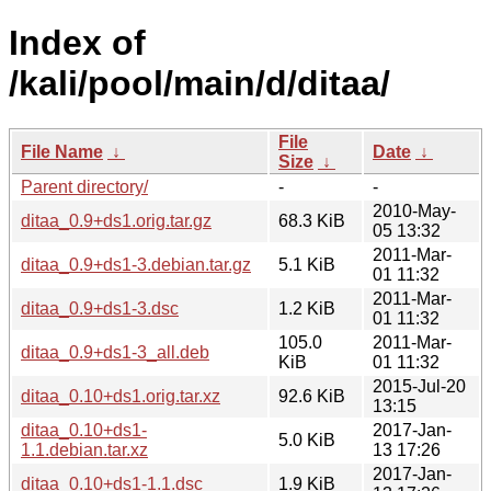
Index of
/kali/pool/main/d/ditaa/
File
File Name
↓
Date
↓
Size
↓
Parent directory/
-
-
2010-May-
ditaa_0.9+ds1.orig.tar.gz
68.3 KiB
05 13:32
2011-Mar-
ditaa_0.9+ds1-3.debian.tar.gz
5.1 KiB
01 11:32
2011-Mar-
ditaa_0.9+ds1-3.dsc
1.2 KiB
01 11:32
105.0
2011-Mar-
ditaa_0.9+ds1-3_all.deb
KiB
01 11:32
2015-Jul-20
ditaa_0.10+ds1.orig.tar.xz
92.6 KiB
13:15
ditaa_0.10+ds1-
2017-Jan-
5.0 KiB
1.1.debian.tar.xz
13 17:26
2017-Jan-
ditaa_0.10+ds1-1.1.dsc
1.9 KiB