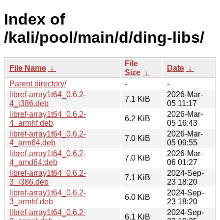
Index of
/kali/pool/main/d/ding-libs/
File
File Name
↓
Date
↓
Size
↓
Parent directory/
-
-
libref-array1t64_0.6.2-
2026-Mar-
7.1 KiB
4_i386.deb
05 11:17
libref-array1t64_0.6.2-
2026-Mar-
6.2 KiB
4_armhf.deb
05 16:43
libref-array1t64_0.6.2-
2026-Mar-
7.0 KiB
4_arm64.deb
05 09:55
libref-array1t64_0.6.2-
2026-Mar-
7.0 KiB
4_amd64.deb
06 01:27
libref-array1t64_0.6.2-
2024-Sep-
7.1 KiB
3_i386.deb
23 18:20
libref-array1t64_0.6.2-
2024-Sep-
6.0 KiB
3_armhf.deb
23 18:20
libref-array1t64_0.6.2-
2024-Sep-
6.1 KiB