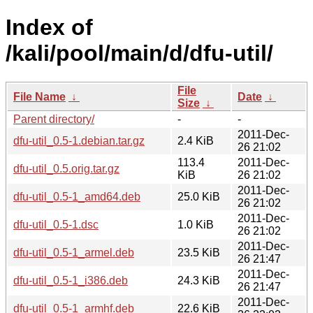
Index of
/kali/pool/main/d/dfu-util/
File
File Name
↓
Date
↓
Size
↓
Parent directory/
-
-
2011-Dec-
dfu-util_0.5-1.debian.tar.gz
2.4 KiB
26 21:02
113.4
2011-Dec-
dfu-util_0.5.orig.tar.gz
KiB
26 21:02
2011-Dec-
dfu-util_0.5-1_amd64.deb
25.0 KiB
26 21:02
2011-Dec-
dfu-util_0.5-1.dsc
1.0 KiB
26 21:02
2011-Dec-
dfu-util_0.5-1_armel.deb
23.5 KiB
26 21:47
2011-Dec-
dfu-util_0.5-1_i386.deb
24.3 KiB
26 21:47
2011-Dec-
dfu-util_0.5-1_armhf.deb
22.6 KiB