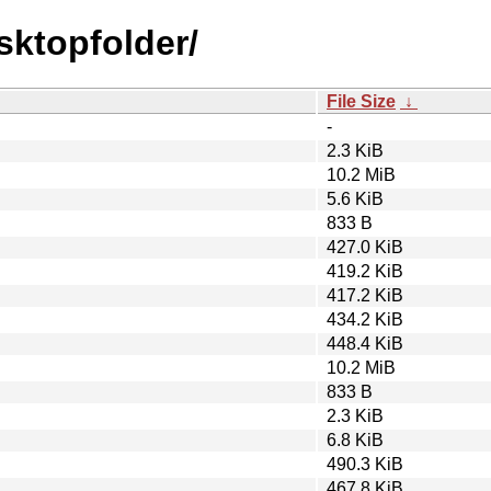
sktopfolder/
File Size
↓
-
2.3 KiB
10.2 MiB
5.6 KiB
833 B
427.0 KiB
419.2 KiB
417.2 KiB
434.2 KiB
448.4 KiB
10.2 MiB
833 B
2.3 KiB
6.8 KiB
490.3 KiB
467.8 KiB