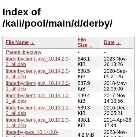
Index of
/kali/pool/main/d/derby/
File
File Name
↓
Date
↓
Size
↓
Parent directory/
-
-
libderbyclient-java_10.14.2.0-
546.1
2023-Nov-
3_all.deb
KiB
26 13:26
libderbyclient-java_10.14.2.0-
538.5
2020-Sep-
2_all.deb
KiB
05 21:26
libderbyclient-java_10.14.2.0-
537.9
2018-May-
1_all.deb
KiB
22 06:00
libderbyclient-java_10.14.1.0-
539.4
2017-Nov-
1_all.deb
KiB
14 10:56
libderbyclient-java_10.13.1.1-
539.3
2016-Dec-
2_all.deb
KiB
20 05:21
libderbyclient-java_10.10.2.0-
498.1
2014-Apr-26
1_all.deb
KiB
17:44
libderby-java_10.14.2.0-
2023-Nov-
4.2 MiB