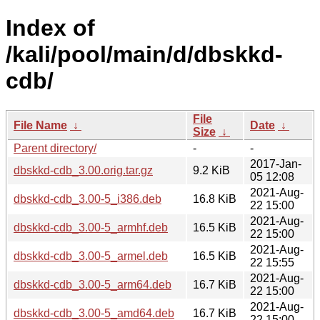
Index of
/kali/pool/main/d/dbskkd-
cdb/
File
File Name
↓
Date
↓
Size
↓
Parent directory/
-
-
2017-Jan-
dbskkd-cdb_3.00.orig.tar.gz
9.2 KiB
05 12:08
2021-Aug-
dbskkd-cdb_3.00-5_i386.deb
16.8 KiB
22 15:00
2021-Aug-
dbskkd-cdb_3.00-5_armhf.deb
16.5 KiB
22 15:00
2021-Aug-
dbskkd-cdb_3.00-5_armel.deb
16.5 KiB
22 15:55
2021-Aug-
dbskkd-cdb_3.00-5_arm64.deb
16.7 KiB
22 15:00
2021-Aug-
dbskkd-cdb_3.00-5_amd64.deb
16.7 KiB
22 15:00