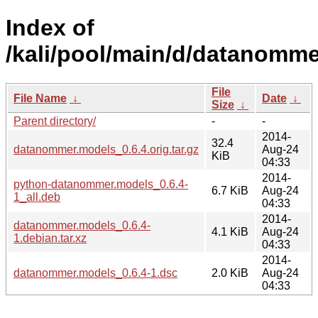
Index of
/kali/pool/main/d/datanomme
File
File Name
↓
Date
↓
Size
↓
Parent directory/
-
-
2014-
32.4
datanommer.models_0.6.4.orig.tar.gz
Aug-24
KiB
04:33
2014-
python-datanommer.models_0.6.4-
6.7 KiB
Aug-24
1_all.deb
04:33
2014-
datanommer.models_0.6.4-
4.1 KiB
Aug-24
1.debian.tar.xz
04:33
2014-
datanommer.models_0.6.4-1.dsc
2.0 KiB
Aug-24
04:33