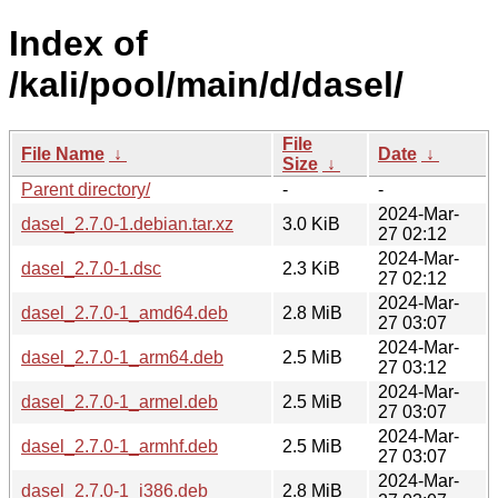
Index of
/kali/pool/main/d/dasel/
File
File Name
↓
Date
↓
Size
↓
Parent directory/
-
-
2024-Mar-
dasel_2.7.0-1.debian.tar.xz
3.0 KiB
27 02:12
2024-Mar-
dasel_2.7.0-1.dsc
2.3 KiB
27 02:12
2024-Mar-
dasel_2.7.0-1_amd64.deb
2.8 MiB
27 03:07
2024-Mar-
dasel_2.7.0-1_arm64.deb
2.5 MiB
27 03:12
2024-Mar-
dasel_2.7.0-1_armel.deb
2.5 MiB
27 03:07
2024-Mar-
dasel_2.7.0-1_armhf.deb
2.5 MiB
27 03:07
2024-Mar-
dasel_2.7.0-1_i386.deb
2.8 MiB