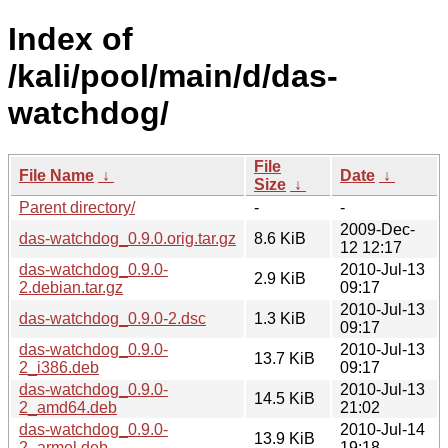
Index of
/kali/pool/main/d/das-
watchdog/
File
File Name
↓
Date
↓
Size
↓
Parent directory/
-
-
2009-Dec-
das-watchdog_0.9.0.orig.tar.gz
8.6 KiB
12 12:17
das-watchdog_0.9.0-
2010-Jul-13
2.9 KiB
2.debian.tar.gz
09:17
2010-Jul-13
das-watchdog_0.9.0-2.dsc
1.3 KiB
09:17
das-watchdog_0.9.0-
2010-Jul-13
13.7 KiB
2_i386.deb
09:17
das-watchdog_0.9.0-
2010-Jul-13
14.5 KiB
2_amd64.deb
21:02
das-watchdog_0.9.0-
2010-Jul-14
13.9 KiB
2_armel.deb
19:18