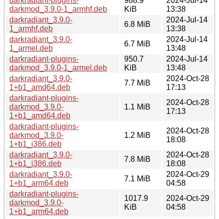
darkradiant-plugins-
988.9
2024-Jul-14
darkmod_3.9.0-1_armhf.deb
KiB
13:38
darkradiant_3.9.0-
2024-Jul-14
6.8 MiB
1_armhf.deb
13:38
darkradiant_3.9.0-
2024-Jul-14
6.7 MiB
1_armel.deb
13:48
darkradiant-plugins-
950.7
2024-Jul-14
darkmod_3.9.0-1_armel.deb
KiB
13:48
darkradiant_3.9.0-
2024-Oct-28
7.7 MiB
1+b1_amd64.deb
17:13
darkradiant-plugins-
2024-Oct-28
darkmod_3.9.0-
1.1 MiB
17:13
1+b1_amd64.deb
darkradiant-plugins-
2024-Oct-28
darkmod_3.9.0-
1.2 MiB
18:08
1+b1_i386.deb
darkradiant_3.9.0-
2024-Oct-28
7.8 MiB
1+b1_i386.deb
18:08
darkradiant_3.9.0-
2024-Oct-29
7.1 MiB
1+b1_arm64.deb
04:58
darkradiant-plugins-
1017.9
2024-Oct-29
darkmod_3.9.0-
KiB
04:58
1+b1_arm64.deb