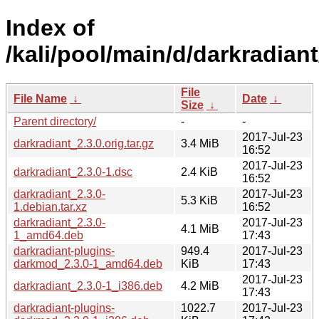
Index of
/kali/pool/main/d/darkradiant
File
File Name
↓
Date
↓
Size
↓
Parent directory/
-
-
2017-Jul-23
darkradiant_2.3.0.orig.tar.gz
3.4 MiB
16:52
2017-Jul-23
darkradiant_2.3.0-1.dsc
2.4 KiB
16:52
darkradiant_2.3.0-
2017-Jul-23
5.3 KiB
1.debian.tar.xz
16:52
darkradiant_2.3.0-
2017-Jul-23
4.1 MiB
1_amd64.deb
17:43
darkradiant-plugins-
949.4
2017-Jul-23
darkmod_2.3.0-1_amd64.deb
KiB
17:43
2017-Jul-23
darkradiant_2.3.0-1_i386.deb
4.2 MiB
17:43
darkradiant-plugins-
1022.7
2017-Jul-23