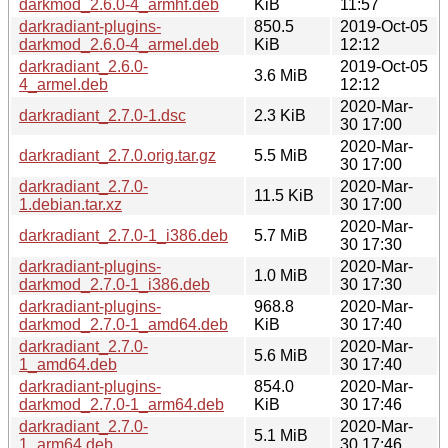
darkmod_2.6.0-4_armhf.deb
KiB
11:57
darkradiant-plugins-
850.5
2019-Oct-05
darkmod_2.6.0-4_armel.deb
KiB
12:12
darkradiant_2.6.0-
2019-Oct-05
3.6 MiB
4_armel.deb
12:12
2020-Mar-
darkradiant_2.7.0-1.dsc
2.3 KiB
30 17:00
2020-Mar-
darkradiant_2.7.0.orig.tar.gz
5.5 MiB
30 17:00
darkradiant_2.7.0-
2020-Mar-
11.5 KiB
1.debian.tar.xz
30 17:00
2020-Mar-
darkradiant_2.7.0-1_i386.deb
5.7 MiB
30 17:30
darkradiant-plugins-
2020-Mar-
1.0 MiB
darkmod_2.7.0-1_i386.deb
30 17:30
darkradiant-plugins-
968.8
2020-Mar-
darkmod_2.7.0-1_amd64.deb
KiB
30 17:40
darkradiant_2.7.0-
2020-Mar-
5.6 MiB
1_amd64.deb
30 17:40
darkradiant-plugins-
854.0
2020-Mar-
darkmod_2.7.0-1_arm64.deb
KiB
30 17:46
darkradiant_2.7.0-
2020-Mar-
5.1 MiB
1_arm64.deb
30 17:46