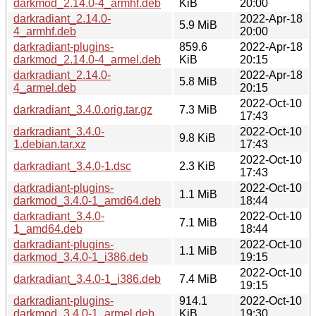
darkmod_2.14.0-4_armhf.deb
KiB
20:00
darkradiant_2.14.0-
2022-Apr-18
5.9 MiB
4_armhf.deb
20:00
darkradiant-plugins-
859.6
2022-Apr-18
darkmod_2.14.0-4_armel.deb
KiB
20:15
darkradiant_2.14.0-
2022-Apr-18
5.8 MiB
4_armel.deb
20:15
2022-Oct-10
darkradiant_3.4.0.orig.tar.gz
7.3 MiB
17:43
darkradiant_3.4.0-
2022-Oct-10
9.8 KiB
1.debian.tar.xz
17:43
2022-Oct-10
darkradiant_3.4.0-1.dsc
2.3 KiB
17:43
darkradiant-plugins-
2022-Oct-10
1.1 MiB
darkmod_3.4.0-1_amd64.deb
18:44
darkradiant_3.4.0-
2022-Oct-10
7.1 MiB
1_amd64.deb
18:44
darkradiant-plugins-
2022-Oct-10
1.1 MiB
darkmod_3.4.0-1_i386.deb
19:15
2022-Oct-10
darkradiant_3.4.0-1_i386.deb
7.4 MiB
19:15
darkradiant-plugins-
914.1
2022-Oct-10
darkmod_3.4.0-1_armel.deb
KiB
19:30