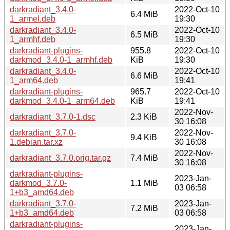
darkradiant_3.4.0-
2022-Oct-10
6.4 MiB
1_armel.deb
19:30
darkradiant_3.4.0-
2022-Oct-10
6.5 MiB
1_armhf.deb
19:30
darkradiant-plugins-
955.8
2022-Oct-10
darkmod_3.4.0-1_armhf.deb
KiB
19:30
darkradiant_3.4.0-
2022-Oct-10
6.6 MiB
1_arm64.deb
19:41
darkradiant-plugins-
965.7
2022-Oct-10
darkmod_3.4.0-1_arm64.deb
KiB
19:41
2022-Nov-
darkradiant_3.7.0-1.dsc
2.3 KiB
30 16:08
darkradiant_3.7.0-
2022-Nov-
9.4 KiB
1.debian.tar.xz
30 16:08
2022-Nov-
darkradiant_3.7.0.orig.tar.gz
7.4 MiB
30 16:08
darkradiant-plugins-
2023-Jan-
darkmod_3.7.0-
1.1 MiB
03 06:58
1+b3_amd64.deb
darkradiant_3.7.0-
2023-Jan-
7.2 MiB
1+b3_amd64.deb
03 06:58
darkradiant-plugins-
2023-Jan-