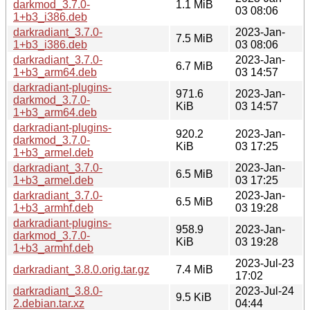
darkmod_3.7.0-
1.1 MiB
03 08:06
1+b3_i386.deb
darkradiant_3.7.0-
2023-Jan-
7.5 MiB
1+b3_i386.deb
03 08:06
darkradiant_3.7.0-
2023-Jan-
6.7 MiB
1+b3_arm64.deb
03 14:57
darkradiant-plugins-
971.6
2023-Jan-
darkmod_3.7.0-
KiB
03 14:57
1+b3_arm64.deb
darkradiant-plugins-
920.2
2023-Jan-
darkmod_3.7.0-
KiB
03 17:25
1+b3_armel.deb
darkradiant_3.7.0-
2023-Jan-
6.5 MiB
1+b3_armel.deb
03 17:25
darkradiant_3.7.0-
2023-Jan-
6.5 MiB
1+b3_armhf.deb
03 19:28
darkradiant-plugins-
958.9
2023-Jan-
darkmod_3.7.0-
KiB
03 19:28
1+b3_armhf.deb
2023-Jul-23
darkradiant_3.8.0.orig.tar.gz
7.4 MiB
17:02
darkradiant_3.8.0-
2023-Jul-24
9.5 KiB
2.debian.tar.xz
04:44