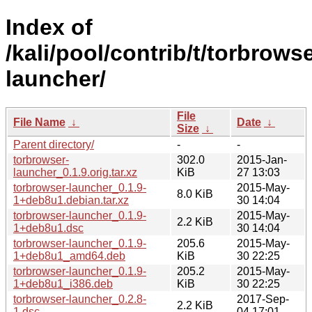
Index of
/kali/pool/contrib/t/torbrowse
launcher/
File
File Name
↓
Date
↓
Size
↓
Parent directory/
-
-
torbrowser-
302.0
2015-Jan-
launcher_0.1.9.orig.tar.xz
KiB
27 13:03
torbrowser-launcher_0.1.9-
2015-May-
8.0 KiB
1+deb8u1.debian.tar.xz
30 14:04
torbrowser-launcher_0.1.9-
2015-May-
2.2 KiB
1+deb8u1.dsc
30 14:04
torbrowser-launcher_0.1.9-
205.6
2015-May-
1+deb8u1_amd64.deb
KiB
30 22:25
torbrowser-launcher_0.1.9-
205.2
2015-May-
1+deb8u1_i386.deb
KiB
30 22:25
torbrowser-launcher_0.2.8-
2017-Sep-
2.2 KiB
1.dsc
04 17:01