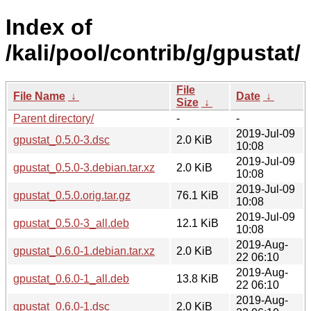
Index of
/kali/pool/contrib/g/gpustat/
File
File Name
↓
Date
↓
Size
↓
Parent directory/
-
-
2019-Jul-09
gpustat_0.5.0-3.dsc
2.0 KiB
10:08
2019-Jul-09
gpustat_0.5.0-3.debian.tar.xz
2.0 KiB
10:08
2019-Jul-09
gpustat_0.5.0.orig.tar.gz
76.1 KiB
10:08
2019-Jul-09
gpustat_0.5.0-3_all.deb
12.1 KiB
10:08
2019-Aug-
gpustat_0.6.0-1.debian.tar.xz
2.0 KiB
22 06:10
2019-Aug-
gpustat_0.6.0-1_all.deb
13.8 KiB
22 06:10
2019-Aug-
gpustat_0.6.0-1.dsc
2.0 KiB