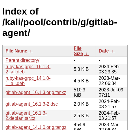
Index of
/kali/pool/contrib/g/gitlab-
agent/
File
File Name
↓
Date
↓
Size
↓
Parent directory/
-
-
ruby-kas-grpc_16.1.3-
2024-Feb-
5.3 KiB
2_all.deb
03 23:35
ruby-kas-grpc_14.1.0-
2023-Mar-
4.5 KiB
1_all.deb
22 06:34
510.3
2023-Jul-09
gitlab-agent_16.1.3.orig.tar.xz
KiB
07:11
2024-Feb-
gitlab-agent_16.1.3-2.dsc
2.0 KiB
03 21:57
gitlab-agent_16.1.3-
2024-Feb-
2.5 KiB
2.debian.tar.xz
03 21:57
454.9
2023-Mar-
gitlab-agent_14.1.0.orig.tar.gz
KiB
22 06:34