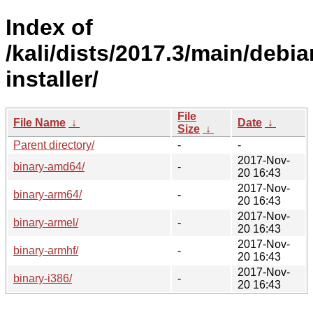
Index of
/kali/dists/2017.3/main/debia
installer/
File
File Name
↓
Date
↓
Size
↓
Parent directory/
-
-
2017-Nov-
binary-amd64/
-
20 16:43
2017-Nov-
binary-arm64/
-
20 16:43
2017-Nov-
binary-armel/
-
20 16:43
2017-Nov-
binary-armhf/
-
20 16:43
2017-Nov-
binary-i386/
-
20 16:43