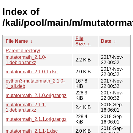
Index of
/kali/pool/main/m/mutatorma
File
File Name
↓
Date
↓
Size
↓
Parent directory/
-
-
mutatormath_2.1.0-
2017-Nov-
2.2 KiB
1.debian.tar.xz
22 00:32
2017-Nov-
mutatormath_2.1.0-1.dsc
2.0 KiB
22 00:32
python3-mutatormath_2.1.0-
167.8
2017-Nov-
1_all.deb
KiB
22 00:32
228.3
2017-Nov-
mutatormath_2.1.0.orig.tar.gz
KiB
22 00:32
mutatormath_2.1.1-
2018-Sep-
2.4 KiB
1.debian.tar.xz
16 06:01
228.4
2018-Sep-
mutatormath_2.1.1.orig.tar.gz
KiB
16 06:01
2018-Sep-
mutatormath_2.1.1-1.dsc
2.0 KiB