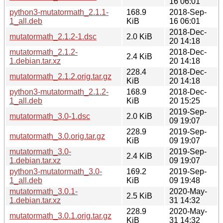
16 06:01
python3-mutatormath_2.1.1-
168.9
2018-Sep-
1_all.deb
KiB
16 06:01
2018-Dec-
mutatormath_2.1.2-1.dsc
2.0 KiB
20 14:18
mutatormath_2.1.2-
2018-Dec-
2.4 KiB
1.debian.tar.xz
20 14:18
228.4
2018-Dec-
mutatormath_2.1.2.orig.tar.gz
KiB
20 14:18
python3-mutatormath_2.1.2-
168.9
2018-Dec-
1_all.deb
KiB
20 15:25
2019-Sep-
mutatormath_3.0-1.dsc
2.0 KiB
09 19:07
228.9
2019-Sep-
mutatormath_3.0.orig.tar.gz
KiB
09 19:07
mutatormath_3.0-
2019-Sep-
2.4 KiB
1.debian.tar.xz
09 19:07
python3-mutatormath_3.0-
169.2
2019-Sep-
1_all.deb
KiB
09 19:48
mutatormath_3.0.1-
2020-May-
2.5 KiB
1.debian.tar.xz
31 14:32
228.9
2020-May-
mutatormath_3.0.1.orig.tar.gz
KiB
31 14:32