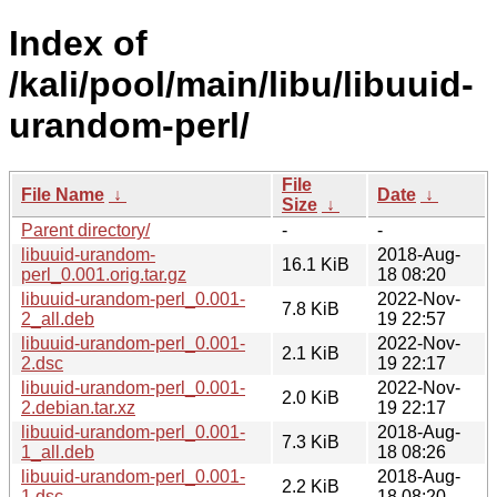
Index of
/kali/pool/main/libu/libuuid-
urandom-perl/
File
File Name
↓
Date
↓
Size
↓
Parent directory/
-
-
libuuid-urandom-
2018-Aug-
16.1 KiB
perl_0.001.orig.tar.gz
18 08:20
libuuid-urandom-perl_0.001-
2022-Nov-
7.8 KiB
2_all.deb
19 22:57
libuuid-urandom-perl_0.001-
2022-Nov-
2.1 KiB
2.dsc
19 22:17
libuuid-urandom-perl_0.001-
2022-Nov-
2.0 KiB
2.debian.tar.xz
19 22:17
libuuid-urandom-perl_0.001-
2018-Aug-
7.3 KiB
1_all.deb
18 08:26
libuuid-urandom-perl_0.001-
2018-Aug-
2.2 KiB
1.dsc
18 08:20