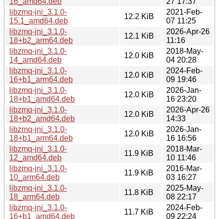
16_amd64.deb
27 17:37
libzmq-jni_3.1.0-
2021-Feb-
12.2 KiB
15.1_amd64.deb
07 11:25
libzmq-jni_3.1.0-
2026-Apr-26
12.1 KiB
18+b2_arm64.deb
11:16
libzmq-jni_3.1.0-
2018-May-
12.0 KiB
14_amd64.deb
04 20:28
libzmq-jni_3.1.0-
2024-Feb-
12.0 KiB
16+b1_arm64.deb
09 19:46
libzmq-jni_3.1.0-
2026-Jan-
12.0 KiB
18+b1_amd64.deb
16 23:20
libzmq-jni_3.1.0-
2026-Apr-26
12.0 KiB
18+b2_amd64.deb
14:33
libzmq-jni_3.1.0-
2026-Jan-
12.0 KiB
18+b1_arm64.deb
16 16:56
libzmq-jni_3.1.0-
2018-Mar-
11.9 KiB
12_amd64.deb
10 11:46
libzmq-jni_3.1.0-
2016-Mar-
11.9 KiB
10_arm64.deb
03 16:27
libzmq-jni_3.1.0-
2025-May-
11.8 KiB
18_arm64.deb
08 22:17
libzmq-jni_3.1.0-
2024-Feb-
11.7 KiB
16+b1_amd64.deb
09 22:24