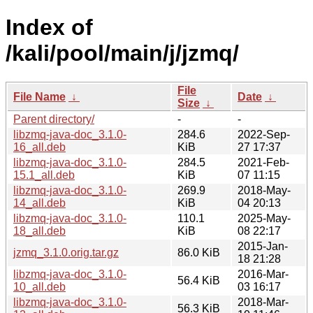
Index of
/kali/pool/main/j/jzmq/
File
File Name
↓
Date
↓
Size
↓
Parent directory/
-
-
libzmq-java-doc_3.1.0-
284.6
2022-Sep-
16_all.deb
KiB
27 17:37
libzmq-java-doc_3.1.0-
284.5
2021-Feb-
15.1_all.deb
KiB
07 11:15
libzmq-java-doc_3.1.0-
269.9
2018-May-
14_all.deb
KiB
04 20:13
libzmq-java-doc_3.1.0-
110.1
2025-May-
18_all.deb
KiB
08 22:17
2015-Jan-
jzmq_3.1.0.orig.tar.gz
86.0 KiB
18 21:28
libzmq-java-doc_3.1.0-
2016-Mar-
56.4 KiB
10_all.deb
03 16:17
libzmq-java-doc_3.1.0-
2018-Mar-
56.3 KiB