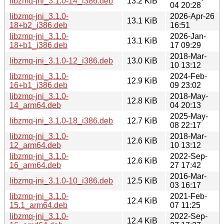
libzmq-jni_3.1.0-14_i386.deb
13.2 KiB
04 20:28
libzmq-jni_3.1.0-
2026-Apr-26
13.1 KiB
18+b2_i386.deb
16:51
libzmq-jni_3.1.0-
2026-Jan-
13.1 KiB
18+b1_i386.deb
17 09:29
2018-Mar-
libzmq-jni_3.1.0-12_i386.deb
13.0 KiB
10 13:12
libzmq-jni_3.1.0-
2024-Feb-
12.9 KiB
16+b1_i386.deb
09 23:02
libzmq-jni_3.1.0-
2018-May-
12.8 KiB
14_arm64.deb
04 20:13
2025-May-
libzmq-jni_3.1.0-18_i386.deb
12.7 KiB
08 22:17
libzmq-jni_3.1.0-
2018-Mar-
12.6 KiB
12_arm64.deb
10 13:12
libzmq-jni_3.1.0-
2022-Sep-
12.6 KiB
16_arm64.deb
27 17:42
2016-Mar-
libzmq-jni_3.1.0-10_i386.deb
12.5 KiB
03 16:17
libzmq-jni_3.1.0-
2021-Feb-
12.4 KiB
15.1_arm64.deb
07 11:25
libzmq-jni_3.1.0-
2022-Sep-
12.4 KiB