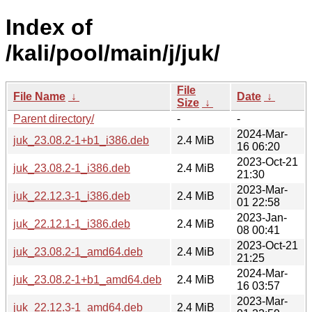
Index of
/kali/pool/main/j/juk/
File
File Name
↓
Date
↓
Size
↓
Parent directory/
-
-
2024-Mar-
juk_23.08.2-1+b1_i386.deb
2.4 MiB
16 06:20
2023-Oct-21
juk_23.08.2-1_i386.deb
2.4 MiB
21:30
2023-Mar-
juk_22.12.3-1_i386.deb
2.4 MiB
01 22:58
2023-Jan-
juk_22.12.1-1_i386.deb
2.4 MiB
08 00:41
2023-Oct-21
juk_23.08.2-1_amd64.deb
2.4 MiB
21:25
2024-Mar-
juk_23.08.2-1+b1_amd64.deb
2.4 MiB
16 03:57
2023-Mar-
juk_22.12.3-1_amd64.deb
2.4 MiB