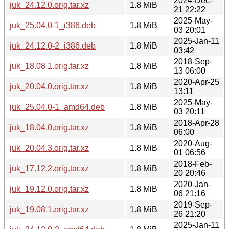
2024-Dec-
juk_24.12.0.orig.tar.xz
1.8 MiB
21 22:22
2025-May-
juk_25.04.0-1_i386.deb
1.8 MiB
03 20:01
2025-Jan-11
juk_24.12.0-2_i386.deb
1.8 MiB
03:42
2018-Sep-
juk_18.08.1.orig.tar.xz
1.8 MiB
13 06:00
2020-Apr-25
juk_20.04.0.orig.tar.xz
1.8 MiB
13:11
2025-May-
juk_25.04.0-1_amd64.deb
1.8 MiB
03 20:11
2018-Apr-28
juk_18.04.0.orig.tar.xz
1.8 MiB
06:00
2020-Aug-
juk_20.04.3.orig.tar.xz
1.8 MiB
01 06:56
2018-Feb-
juk_17.12.2.orig.tar.xz
1.8 MiB
20 20:46
2020-Jan-
juk_19.12.0.orig.tar.xz
1.8 MiB
06 21:16
2019-Sep-
juk_19.08.1.orig.tar.xz
1.8 MiB
26 21:20
2025-Jan-11