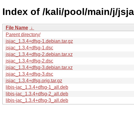
Index of /kali/pool/main/j/jsja
File Name
↓
Parent directory/
jsjac_1.3.4+dfsg-1.debian.tar.gz
jsjac_1.3.4+dfsg-1.dsc
jsjac_1.3.4+dfsg-2.debian.tar.xz
jsjac_1.3.4+dfsg-2.dsc
jsjac_1.3.4+dfsg-3.debian.tar.xz
jsjac_1.3.4+dfsg-3.dsc
jsjac_1.3.4+dfsg.orig.tar.gz
libjs-jac_1.3.4+dfsg-1_all.deb
libjs-jac_1.3.4+dfsg-2_all.deb
libjs-jac_1.3.4+dfsg-3_all.deb