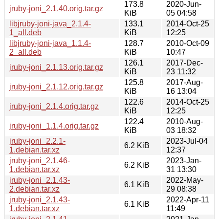
173.8
2020-Jun-
jruby-joni_2.1.40.orig.tar.gz
KiB
05 04:58
libjruby-joni-java_2.1.4-
133.1
2014-Oct-25
1_all.deb
KiB
12:25
libjruby-joni-java_1.1.4-
128.7
2010-Oct-09
2_all.deb
KiB
10:47
126.1
2017-Dec-
jruby-joni_2.1.13.orig.tar.gz
KiB
23 11:32
125.8
2017-Aug-
jruby-joni_2.1.12.orig.tar.gz
KiB
16 13:04
122.6
2014-Oct-25
jruby-joni_2.1.4.orig.tar.gz
KiB
12:25
122.4
2010-Aug-
jruby-joni_1.1.4.orig.tar.gz
KiB
03 18:32
jruby-joni_2.2.1-
2023-Jul-04
6.2 KiB
1.debian.tar.xz
12:37
jruby-joni_2.1.46-
2023-Jan-
6.2 KiB
1.debian.tar.xz
31 13:30
jruby-joni_2.1.43-
2022-May-
6.1 KiB
2.debian.tar.xz
29 08:38
jruby-joni_2.1.43-
2022-Apr-11
6.1 KiB
1.debian.tar.xz
11:49