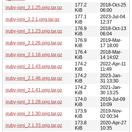
177.2
2018-Oct-25
jruby-joni_2.1.25.orig.tar.gz
KiB
06:00
177.1
2023-Jul-04
jruby-joni_2.2.1.orig.tar.gz
KiB
12:37
176.9
2018-Oct-13
jruby-joni_2.1.23.orig.tar.gz
KiB
06:04
176.9
2019-Mar-
jruby-joni_2.1.26.orig.tar.gz
KiB
17 18:00
176.4
2018-Mar-
jruby-joni_2.1.16.orig.tar.gz
KiB
14 14:02
174.2
2022-Apr-11
jruby-joni_2.1.43.orig.tar.gz
KiB
11:49
174.2
2023-Jan-
jruby-joni_2.1.46.orig.tar.gz
KiB
31 13:30
174.2
2021-Jan-
jruby-joni_2.1.41.orig.tar.gz
KiB
30 13:25
174.0
2019-Jul-09
jruby-joni_2.1.28.orig.tar.gz
KiB
10:09
173.9
2019-Nov-
jruby-joni_2.1.30.orig.tar.gz
KiB
02 00:34
173.8
2020-Apr-27
jruby-joni_2.1.33.orig.tar.gz
KiB
10:35