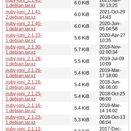
jruby-joni_2.1.41-
2021-Jan-
6.0 KiB
1.debian.tar.xz
30 13:25
jruby-joni_2.1.41-
2021-Oct-29
6.0 KiB
2.debian.tar.xz
14:43
jruby-joni_2.1.40-
2020-Jun-
6.0 KiB
1.debian.tar.xz
05 04:58
jruby-joni_2.1.33-
2020-Apr-27
5.8 KiB
1.debian.tar.xz
10:35
jruby-joni_2.1.30-
2019-Nov-
5.7 KiB
1.debian.tar.xz
02 00:34
jruby-joni_2.1.28-
2019-Jul-09
5.5 KiB
1.debian.tar.xz
10:09
jruby-joni_2.1.26-
2019-Mar-
5.4 KiB
1.debian.tar.xz
17 18:00
jruby-joni_2.1.16-
2018-Jun-
5.4 KiB
2.debian.tar.xz
06 06:00
jruby-joni_2.1.25-
2018-Oct-25
5.4 KiB
1.debian.tar.xz
06:00
jruby-joni_2.1.16-
2018-Mar-
5.4 KiB
1.debian.tar.xz
14 14:02
jruby-joni_2.1.23-
2018-Oct-13
5.3 KiB
1.debian.tar.xz
06:04
jruby-joni_2.1.13-
2017-Dec-