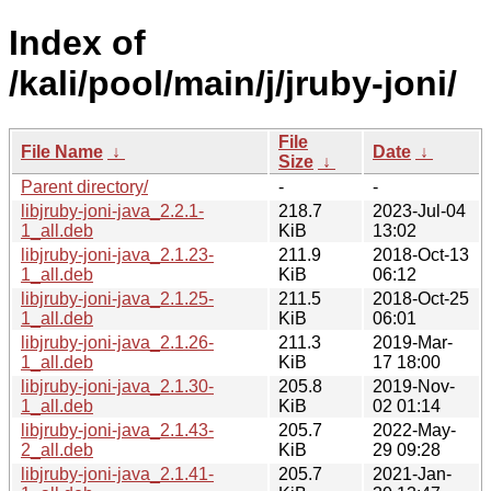
Index of
/kali/pool/main/j/jruby-joni/
File
File Name
↓
Date
↓
Size
↓
Parent directory/
-
-
libjruby-joni-java_2.2.1-
218.7
2023-Jul-04
1_all.deb
KiB
13:02
libjruby-joni-java_2.1.23-
211.9
2018-Oct-13
1_all.deb
KiB
06:12
libjruby-joni-java_2.1.25-
211.5
2018-Oct-25
1_all.deb
KiB
06:01
libjruby-joni-java_2.1.26-
211.3
2019-Mar-
1_all.deb
KiB
17 18:00
libjruby-joni-java_2.1.30-
205.8
2019-Nov-
1_all.deb
KiB
02 01:14
libjruby-joni-java_2.1.43-
205.7
2022-May-
2_all.deb
KiB
29 09:28
libjruby-joni-java_2.1.41-
205.7
2021-Jan-