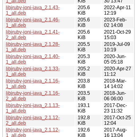
1_all.deb
KiB
30 13:47
libjruby-joni-java_2.1.43-
205.6
2022-Apr-11
1_all.deb
KiB
12:19
libjruby-joni-java_2.1.46-
205.6
2023-Feb-
1_all.deb
KiB
02 14:08
libjruby-joni-java_2.1.41-
205.6
2021-Oct-29
2_all.deb
KiB
15:03
libjruby-joni-java_2.1.28-
205.5
2019-Jul-09
1_all.deb
KiB
10:19
libjruby-joni-java_2.1.40-
205.3
2020-Jun-
1_all.deb
KiB
05 05:18
libjruby-joni-java_2.1.33-
205.2
2020-Apr-27
1_all.deb
KiB
11:12
libjruby-joni-java_2.1.16-
203.8
2018-Mar-
1_all.deb
KiB
14 14:02
libjruby-joni-java_2.1.16-
203.5
2018-Jun-
2_all.deb
KiB
06 06:00
libjruby-joni-java_2.1.13-
193.1
2017-Dec-
1_all.deb
KiB
23 11:32
libjruby-joni-java_2.1.12-
192.8
2017-Oct-25
2_all.deb
KiB
12:04
libjruby-joni-java_2.1.12-
192.6
2017-Aug-
1_all.deb
KiB
16 13:04