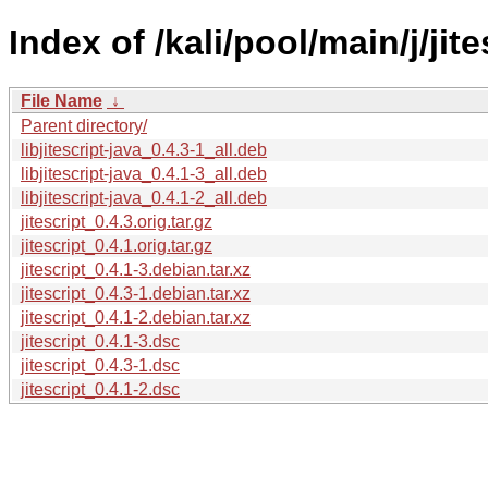
Index of /kali/pool/main/j/jite
File Name
↓
Parent directory/
libjitescript-java_0.4.3-1_all.deb
libjitescript-java_0.4.1-3_all.deb
libjitescript-java_0.4.1-2_all.deb
jitescript_0.4.3.orig.tar.gz
jitescript_0.4.1.orig.tar.gz
jitescript_0.4.1-3.debian.tar.xz
jitescript_0.4.3-1.debian.tar.xz
jitescript_0.4.1-2.debian.tar.xz
jitescript_0.4.1-3.dsc
jitescript_0.4.3-1.dsc
jitescript_0.4.1-2.dsc