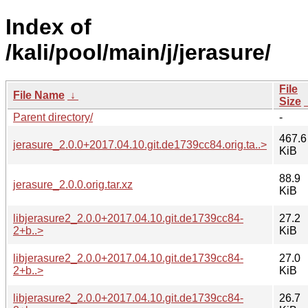
Index of
/kali/pool/main/j/jerasure/
File
File Name
↓
Size
Parent directory/
-
467.6
jerasure_2.0.0+2017.04.10.git.de1739cc84.orig.ta..>
KiB
88.9
jerasure_2.0.0.orig.tar.xz
KiB
libjerasure2_2.0.0+2017.04.10.git.de1739cc84-
27.2
2+b..>
KiB
libjerasure2_2.0.0+2017.04.10.git.de1739cc84-
27.0
2+b..>
KiB
libjerasure2_2.0.0+2017.04.10.git.de1739cc84-
26.7