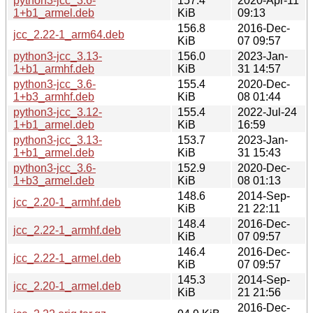
python3-jcc_3.6-
157.4
2020-Apr-11
1+b1_armel.deb
KiB
09:13
156.8
2016-Dec-
jcc_2.22-1_arm64.deb
KiB
07 09:57
python3-jcc_3.13-
156.0
2023-Jan-
1+b1_armhf.deb
KiB
31 14:57
python3-jcc_3.6-
155.4
2020-Dec-
1+b3_armhf.deb
KiB
08 01:44
python3-jcc_3.12-
155.4
2022-Jul-24
1+b1_armel.deb
KiB
16:59
python3-jcc_3.13-
153.7
2023-Jan-
1+b1_armel.deb
KiB
31 15:43
python3-jcc_3.6-
152.9
2020-Dec-
1+b3_armel.deb
KiB
08 01:13
148.6
2014-Sep-
jcc_2.20-1_armhf.deb
KiB
21 22:11
148.4
2016-Dec-
jcc_2.22-1_armhf.deb
KiB
07 09:57
146.4
2016-Dec-
jcc_2.22-1_armel.deb
KiB
07 09:57
145.3
2014-Sep-
jcc_2.20-1_armel.deb
KiB
21 21:56
2016-Dec-