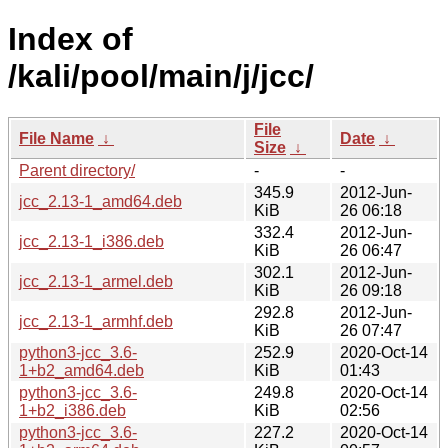
Index of
/kali/pool/main/j/jcc/
File
File Name
↓
Date
↓
Size
↓
Parent directory/
-
-
345.9
2012-Jun-
jcc_2.13-1_amd64.deb
KiB
26 06:18
332.4
2012-Jun-
jcc_2.13-1_i386.deb
KiB
26 06:47
302.1
2012-Jun-
jcc_2.13-1_armel.deb
KiB
26 09:18
292.8
2012-Jun-
jcc_2.13-1_armhf.deb
KiB
26 07:47
python3-jcc_3.6-
252.9
2020-Oct-14
1+b2_amd64.deb
KiB
01:43
python3-jcc_3.6-
249.8
2020-Oct-14
1+b2_i386.deb
KiB
02:56
python3-jcc_3.6-
227.2
2020-Oct-14