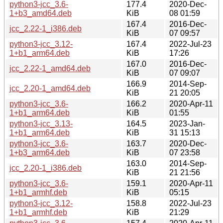
python3-jcc_3.6-
177.4
2020-Dec-
1+b3_amd64.deb
KiB
08 01:59
167.4
2016-Dec-
jcc_2.22-1_i386.deb
KiB
07 09:57
python3-jcc_3.12-
167.4
2022-Jul-23
1+b1_arm64.deb
KiB
17:26
167.0
2016-Dec-
jcc_2.22-1_amd64.deb
KiB
07 09:07
166.9
2014-Sep-
jcc_2.20-1_amd64.deb
KiB
21 20:05
python3-jcc_3.6-
166.2
2020-Apr-11
1+b1_arm64.deb
KiB
01:55
python3-jcc_3.13-
164.5
2023-Jan-
1+b1_arm64.deb
KiB
31 15:13
python3-jcc_3.6-
163.7
2020-Dec-
1+b3_arm64.deb
KiB
07 23:58
163.0
2014-Sep-
jcc_2.20-1_i386.deb
KiB
21 21:56
python3-jcc_3.6-
159.1
2020-Apr-11
1+b1_armhf.deb
KiB
05:15
python3-jcc_3.12-
158.8
2022-Jul-23
1+b1_armhf.deb
KiB
21:29