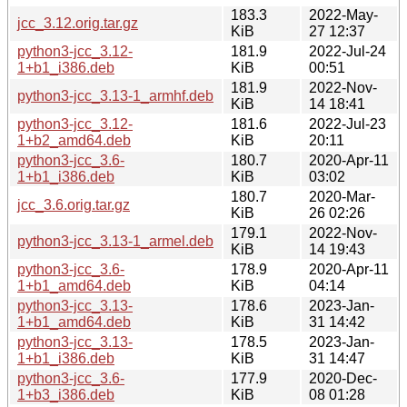
183.3
2022-May-
jcc_3.12.orig.tar.gz
KiB
27 12:37
python3-jcc_3.12-
181.9
2022-Jul-24
1+b1_i386.deb
KiB
00:51
181.9
2022-Nov-
python3-jcc_3.13-1_armhf.deb
KiB
14 18:41
python3-jcc_3.12-
181.6
2022-Jul-23
1+b2_amd64.deb
KiB
20:11
python3-jcc_3.6-
180.7
2020-Apr-11
1+b1_i386.deb
KiB
03:02
180.7
2020-Mar-
jcc_3.6.orig.tar.gz
KiB
26 02:26
179.1
2022-Nov-
python3-jcc_3.13-1_armel.deb
KiB
14 19:43
python3-jcc_3.6-
178.9
2020-Apr-11
1+b1_amd64.deb
KiB
04:14
python3-jcc_3.13-
178.6
2023-Jan-
1+b1_amd64.deb
KiB
31 14:42
python3-jcc_3.13-
178.5
2023-Jan-
1+b1_i386.deb
KiB
31 14:47
python3-jcc_3.6-
177.9
2020-Dec-
1+b3_i386.deb
KiB
08 01:28