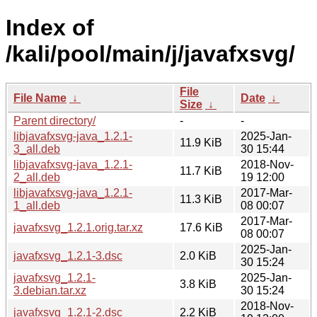
Index of
/kali/pool/main/j/javafxsvg/
File
File Name
↓
Date
↓
Size
↓
Parent directory/
-
-
libjavafxsvg-java_1.2.1-
2025-Jan-
11.9 KiB
3_all.deb
30 15:44
libjavafxsvg-java_1.2.1-
2018-Nov-
11.7 KiB
2_all.deb
19 12:00
libjavafxsvg-java_1.2.1-
2017-Mar-
11.3 KiB
1_all.deb
08 00:07
2017-Mar-
javafxsvg_1.2.1.orig.tar.xz
17.6 KiB
08 00:07
2025-Jan-
javafxsvg_1.2.1-3.dsc
2.0 KiB
30 15:24
javafxsvg_1.2.1-
2025-Jan-
3.8 KiB
3.debian.tar.xz
30 15:24
2018-Nov-
javafxsvg_1.2.1-2.dsc
2.2 KiB