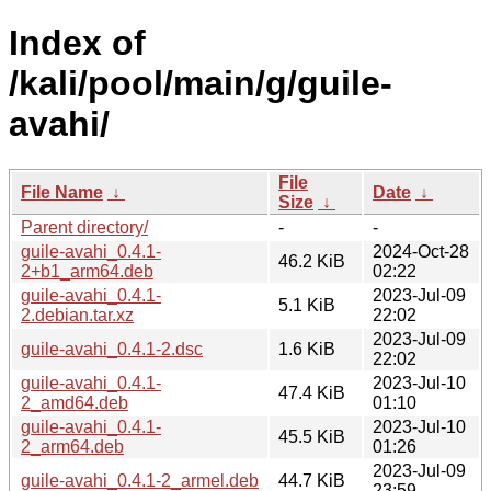
Index of
/kali/pool/main/g/guile-
avahi/
File
File Name
↓
Date
↓
Size
↓
Parent directory/
-
-
guile-avahi_0.4.1-
2024-Oct-28
46.2 KiB
2+b1_arm64.deb
02:22
guile-avahi_0.4.1-
2023-Jul-09
5.1 KiB
2.debian.tar.xz
22:02
2023-Jul-09
guile-avahi_0.4.1-2.dsc
1.6 KiB
22:02
guile-avahi_0.4.1-
2023-Jul-10
47.4 KiB
2_amd64.deb
01:10
guile-avahi_0.4.1-
2023-Jul-10
45.5 KiB
2_arm64.deb
01:26
2023-Jul-09
guile-avahi_0.4.1-2_armel.deb
44.7 KiB
23:59