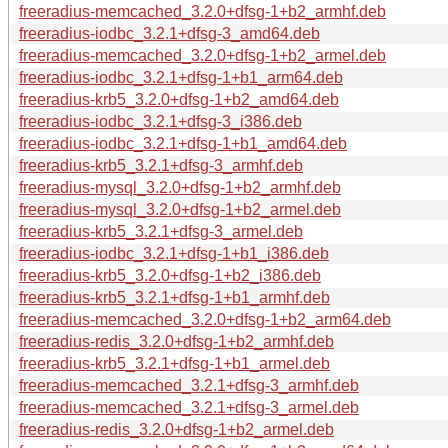
freeradius-memcached_3.2.0+dfsg-1+b2_armhf.deb
freeradius-iodbc_3.2.1+dfsg-3_amd64.deb
freeradius-memcached_3.2.0+dfsg-1+b2_armel.deb
freeradius-iodbc_3.2.1+dfsg-1+b1_arm64.deb
freeradius-krb5_3.2.0+dfsg-1+b2_amd64.deb
freeradius-iodbc_3.2.1+dfsg-3_i386.deb
freeradius-iodbc_3.2.1+dfsg-1+b1_amd64.deb
freeradius-krb5_3.2.1+dfsg-3_armhf.deb
freeradius-mysql_3.2.0+dfsg-1+b2_armhf.deb
freeradius-mysql_3.2.0+dfsg-1+b2_armel.deb
freeradius-krb5_3.2.1+dfsg-3_armel.deb
freeradius-iodbc_3.2.1+dfsg-1+b1_i386.deb
freeradius-krb5_3.2.0+dfsg-1+b2_i386.deb
freeradius-krb5_3.2.1+dfsg-1+b1_armhf.deb
freeradius-memcached_3.2.0+dfsg-1+b2_arm64.deb
freeradius-redis_3.2.0+dfsg-1+b2_armhf.deb
freeradius-krb5_3.2.1+dfsg-1+b1_armel.deb
freeradius-memcached_3.2.1+dfsg-3_armhf.deb
freeradius-memcached_3.2.1+dfsg-3_armel.deb
freeradius-redis_3.2.0+dfsg-1+b2_armel.deb