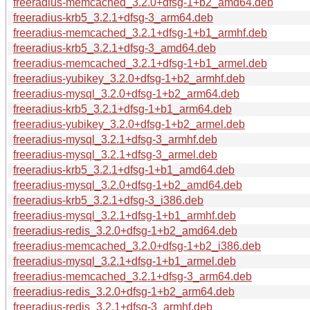
freeradius-memcached_3.2.0+dfsg-1+b2_amd64.deb
freeradius-krb5_3.2.1+dfsg-3_arm64.deb
freeradius-memcached_3.2.1+dfsg-1+b1_armhf.deb
freeradius-krb5_3.2.1+dfsg-3_amd64.deb
freeradius-memcached_3.2.1+dfsg-1+b1_armel.deb
freeradius-yubikey_3.2.0+dfsg-1+b2_armhf.deb
freeradius-mysql_3.2.0+dfsg-1+b2_arm64.deb
freeradius-krb5_3.2.1+dfsg-1+b1_arm64.deb
freeradius-yubikey_3.2.0+dfsg-1+b2_armel.deb
freeradius-mysql_3.2.1+dfsg-3_armhf.deb
freeradius-mysql_3.2.1+dfsg-3_armel.deb
freeradius-krb5_3.2.1+dfsg-1+b1_amd64.deb
freeradius-mysql_3.2.0+dfsg-1+b2_amd64.deb
freeradius-krb5_3.2.1+dfsg-3_i386.deb
freeradius-mysql_3.2.1+dfsg-1+b1_armhf.deb
freeradius-redis_3.2.0+dfsg-1+b2_amd64.deb
freeradius-memcached_3.2.0+dfsg-1+b2_i386.deb
freeradius-mysql_3.2.1+dfsg-1+b1_armel.deb
freeradius-memcached_3.2.1+dfsg-3_arm64.deb
freeradius-redis_3.2.0+dfsg-1+b2_arm64.deb
freeradius-redis_3.2.1+dfsg-3_armhf.deb