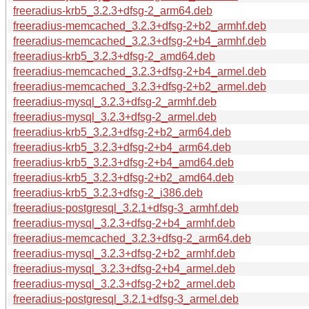
freeradius-krb5_3.2.3+dfsg-2_arm64.deb
freeradius-memcached_3.2.3+dfsg-2+b2_armhf.deb
freeradius-memcached_3.2.3+dfsg-2+b4_armhf.deb
freeradius-krb5_3.2.3+dfsg-2_amd64.deb
freeradius-memcached_3.2.3+dfsg-2+b4_armel.deb
freeradius-memcached_3.2.3+dfsg-2+b2_armel.deb
freeradius-mysql_3.2.3+dfsg-2_armhf.deb
freeradius-mysql_3.2.3+dfsg-2_armel.deb
freeradius-krb5_3.2.3+dfsg-2+b2_arm64.deb
freeradius-krb5_3.2.3+dfsg-2+b4_arm64.deb
freeradius-krb5_3.2.3+dfsg-2+b4_amd64.deb
freeradius-krb5_3.2.3+dfsg-2+b2_amd64.deb
freeradius-krb5_3.2.3+dfsg-2_i386.deb
freeradius-postgresql_3.2.1+dfsg-3_armhf.deb
freeradius-mysql_3.2.3+dfsg-2+b4_armhf.deb
freeradius-memcached_3.2.3+dfsg-2_arm64.deb
freeradius-mysql_3.2.3+dfsg-2+b2_armhf.deb
freeradius-mysql_3.2.3+dfsg-2+b4_armel.deb
freeradius-mysql_3.2.3+dfsg-2+b2_armel.deb
freeradius-postgresql_3.2.1+dfsg-3_armel.deb