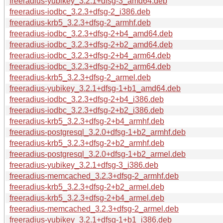
freeradius-yubikey_3.2.1+dfsg-3_amd64.deb
freeradius-iodbc_3.2.3+dfsg-2_i386.deb
freeradius-krb5_3.2.3+dfsg-2_armhf.deb
freeradius-iodbc_3.2.3+dfsg-2+b4_amd64.deb
freeradius-iodbc_3.2.3+dfsg-2+b2_amd64.deb
freeradius-iodbc_3.2.3+dfsg-2+b4_arm64.deb
freeradius-iodbc_3.2.3+dfsg-2+b2_arm64.deb
freeradius-krb5_3.2.3+dfsg-2_armel.deb
freeradius-yubikey_3.2.1+dfsg-1+b1_amd64.deb
freeradius-iodbc_3.2.3+dfsg-2+b4_i386.deb
freeradius-iodbc_3.2.3+dfsg-2+b2_i386.deb
freeradius-krb5_3.2.3+dfsg-2+b4_armhf.deb
freeradius-postgresql_3.2.0+dfsg-1+b2_armhf.deb
freeradius-krb5_3.2.3+dfsg-2+b2_armhf.deb
freeradius-postgresql_3.2.0+dfsg-1+b2_armel.deb
freeradius-yubikey_3.2.1+dfsg-3_i386.deb
freeradius-memcached_3.2.3+dfsg-2_armhf.deb
freeradius-krb5_3.2.3+dfsg-2+b2_armel.deb
freeradius-krb5_3.2.3+dfsg-2+b4_armel.deb
freeradius-memcached_3.2.3+dfsg-2_armel.deb
freeradius-yubikey_3.2.1+dfsg-1+b1_i386.deb