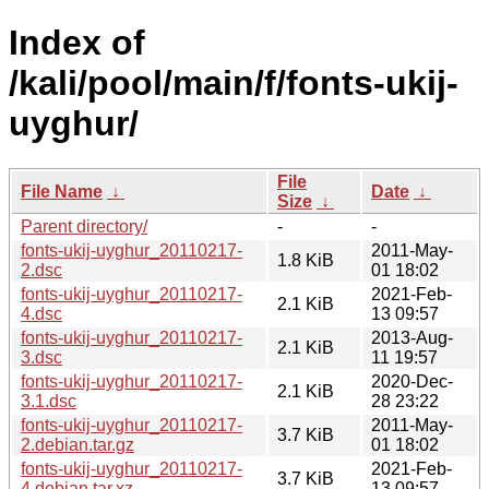
Index of
/kali/pool/main/f/fonts-ukij-
uyghur/
File
File Name
↓
Date
↓
Size
↓
Parent directory/
-
-
fonts-ukij-uyghur_20110217-
2011-May-
1.8 KiB
2.dsc
01 18:02
fonts-ukij-uyghur_20110217-
2021-Feb-
2.1 KiB
4.dsc
13 09:57
fonts-ukij-uyghur_20110217-
2013-Aug-
2.1 KiB
3.dsc
11 19:57
fonts-ukij-uyghur_20110217-
2020-Dec-
2.1 KiB
3.1.dsc
28 23:22
fonts-ukij-uyghur_20110217-
2011-May-
3.7 KiB
2.debian.tar.gz
01 18:02
fonts-ukij-uyghur_20110217-
2021-Feb-
3.7 KiB
4.debian.tar.xz
13 09:57