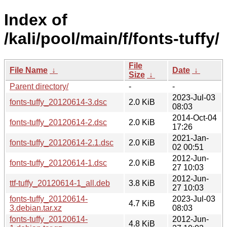
Index of
/kali/pool/main/f/fonts-tuffy/
File
File Name
↓
Date
↓
Size
↓
Parent directory/
-
-
2023-Jul-03
fonts-tuffy_20120614-3.dsc
2.0 KiB
08:03
2014-Oct-04
fonts-tuffy_20120614-2.dsc
2.0 KiB
17:26
2021-Jan-
fonts-tuffy_20120614-2.1.dsc
2.0 KiB
02 00:51
2012-Jun-
fonts-tuffy_20120614-1.dsc
2.0 KiB
27 10:03
2012-Jun-
ttf-tuffy_20120614-1_all.deb
3.8 KiB
27 10:03
fonts-tuffy_20120614-
2023-Jul-03
4.7 KiB
3.debian.tar.xz
08:03
fonts-tuffy_20120614-
2012-Jun-
4.8 KiB