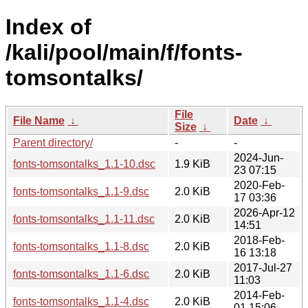
Index of
/kali/pool/main/f/fonts-
tomsontalks/
File
File Name
↓
Date
↓
Size
↓
Parent directory/
-
-
2024-Jun-
fonts-tomsontalks_1.1-10.dsc
1.9 KiB
23 07:15
2020-Feb-
fonts-tomsontalks_1.1-9.dsc
2.0 KiB
17 03:36
2026-Apr-12
fonts-tomsontalks_1.1-11.dsc
2.0 KiB
14:51
2018-Feb-
fonts-tomsontalks_1.1-8.dsc
2.0 KiB
16 13:18
2017-Jul-27
fonts-tomsontalks_1.1-6.dsc
2.0 KiB
11:03
2014-Feb-
fonts-tomsontalks_1.1-4.dsc
2.0 KiB
01 15:06