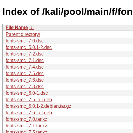
Index of /kali/pool/main/f/fo
File Name
↓
Parent directory/
fonts-smc_7.0.dsc
fonts-smc_5.0.1-2.dsc
fonts-smc_7.2.dsc
fonts-smc_7.1.dsc
fonts-smc_7.4.dsc
fonts-smc_7.5.dsc
fonts-smc_7.6.dsc
fonts-smc_7.3.dsc
fonts-smc_6.0-1.dsc
fonts-smc_7.5_all.deb
fonts-smc_5.0.1-2.debian.tar.gz
fonts-smc_7.6_all.deb
fonts-smc_7.0.tar.xz
fonts-smc_7.1.tar.xz
fonts-smc_7.5.tar.xz