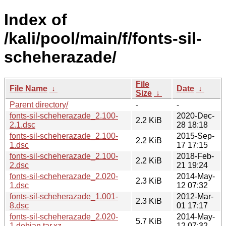
Index of
/kali/pool/main/f/fonts-sil-
scheherazade/
File
File Name
↓
Date
↓
Size
↓
Parent directory/
-
-
fonts-sil-scheherazade_2.100-
2020-Dec-
2.2 KiB
2.1.dsc
28 18:18
fonts-sil-scheherazade_2.100-
2015-Sep-
2.2 KiB
1.dsc
17 17:15
fonts-sil-scheherazade_2.100-
2018-Feb-
2.2 KiB
2.dsc
21 19:24
fonts-sil-scheherazade_2.020-
2014-May-
2.3 KiB
1.dsc
12 07:32
fonts-sil-scheherazade_1.001-
2012-Mar-
2.3 KiB
8.dsc
01 17:17
fonts-sil-scheherazade_2.020-
2014-May-
5.7 KiB
1.debian.tar.xz
12 07:32