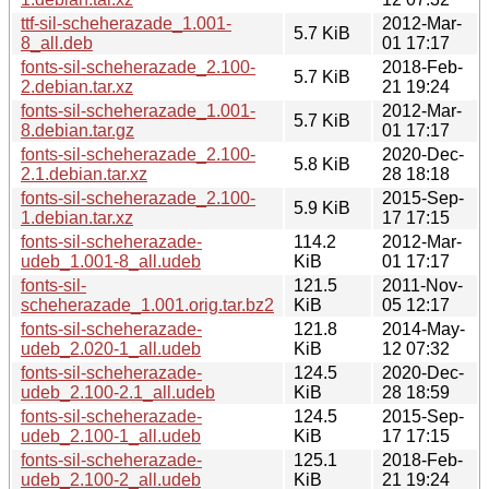
ttf-sil-scheherazade_1.001-
2012-Mar-
5.7 KiB
8_all.deb
01 17:17
fonts-sil-scheherazade_2.100-
2018-Feb-
5.7 KiB
2.debian.tar.xz
21 19:24
fonts-sil-scheherazade_1.001-
2012-Mar-
5.7 KiB
8.debian.tar.gz
01 17:17
fonts-sil-scheherazade_2.100-
2020-Dec-
5.8 KiB
2.1.debian.tar.xz
28 18:18
fonts-sil-scheherazade_2.100-
2015-Sep-
5.9 KiB
1.debian.tar.xz
17 17:15
fonts-sil-scheherazade-
114.2
2012-Mar-
udeb_1.001-8_all.udeb
KiB
01 17:17
fonts-sil-
121.5
2011-Nov-
scheherazade_1.001.orig.tar.bz2
KiB
05 12:17
fonts-sil-scheherazade-
121.8
2014-May-
udeb_2.020-1_all.udeb
KiB
12 07:32
fonts-sil-scheherazade-
124.5
2020-Dec-
udeb_2.100-2.1_all.udeb
KiB
28 18:59
fonts-sil-scheherazade-
124.5
2015-Sep-
udeb_2.100-1_all.udeb
KiB
17 17:15
fonts-sil-scheherazade-
125.1
2018-Feb-
udeb_2.100-2_all.udeb
KiB
21 19:24