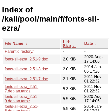
Index of
/kali/pool/main/f/fonts-sil-
ezra/
File
File Name
↓
Date
↓
Size
↓
Parent directory/
-
-
2020-Aug-
fonts-sil-ezra_2.51-9.dsc
2.0 KiB
17 14:06
2014-Jan-
fonts-sil-ezra_2.51-8.dsc
2.0 KiB
05 17:28
2011-Nov-
fonts-sil-ezra_2.51-7.dsc
2.1 KiB
01 22:32
fonts-sil-ezra_2.51-
2011-Nov-
5.3 KiB
7.debian.tar.gz
01 22:32
fonts-sil-ezra_2.51-
2020-Aug-
5.5 KiB
9.debian.tar.xz
17 14:06
fonts-sil-ezra_2.51-
2014-Jan-
5.5 KiB
8.debian.tar.gz
05 17:28