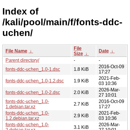
Index of
/kali/pool/main/f/fonts-ddc-
uchen/
File
File Name
↓
Date
↓
Size
↓
Parent directory/
-
-
2016-Oct-09
fonts-ddc-uchen_1.0-1.dsc
1.8 KiB
17:27
2021-Feb-
fonts-ddc-uchen_1.0-1.2.dsc
1.9 KiB
03 10:36
2026-Mar-
fonts-ddc-uchen_1.0-2.dsc
2.0 KiB
27 10:01
fonts-ddc-uchen_1.0-
2016-Oct-09
2.7 KiB
1.debian.tar.xz
17:27
fonts-ddc-uchen_1.0-
2021-Feb-
2.9 KiB
1.2.debian.tar.xz
03 10:36
fonts-ddc-uchen_1.0-
2026-Mar-
3.1 KiB
2.debian.tar.xz
27 10:01