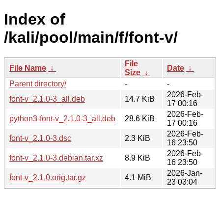
Index of
/kali/pool/main/f/font-v/
File
File Name
↓
Date
↓
Size
↓
Parent directory/
-
-
2026-Feb-
font-v_2.1.0-3_all.deb
14.7 KiB
17 00:16
2026-Feb-
python3-font-v_2.1.0-3_all.deb
28.6 KiB
17 00:16
2026-Feb-
font-v_2.1.0-3.dsc
2.3 KiB
16 23:50
2026-Feb-
font-v_2.1.0-3.debian.tar.xz
8.9 KiB
16 23:50
2026-Jan-
font-v_2.1.0.orig.tar.gz
4.1 MiB
23 03:04