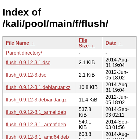
Index of
/kali/pool/main/f/flush/
File
File Name
↓
Date
↓
Size
↓
Parent directory/
-
-
2014-Aug-
flush_0.9.12-3.1.dsc
2.1 KiB
31 19:04
2012-Jun-
flush_0.9.12-3.dsc
2.1 KiB
05 18:02
2014-Aug-
flush_0.9.12-3.1.debian.tar.xz
10.8 KiB
31 19:04
2012-Jun-
flush_0.9.12-3.debian.tar.gz
11.4 KiB
05 18:02
537.8
2014-Sep-
flush_0.9.12-3.1_armel.deb
KiB
03 02:11
540.1
2014-Sep-
flush_0.9.12-3.1_armhf.deb
KiB
03 01:56
608.3
2014-Aug-
flush_0.9.12-3.1_amd64.deb