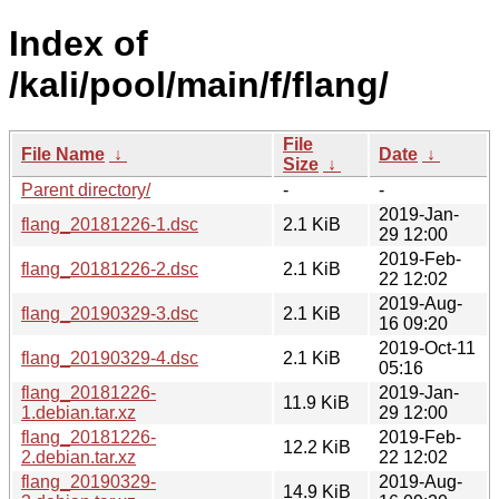
Index of
/kali/pool/main/f/flang/
File
File Name
↓
Date
↓
Size
↓
Parent directory/
-
-
2019-Jan-
flang_20181226-1.dsc
2.1 KiB
29 12:00
2019-Feb-
flang_20181226-2.dsc
2.1 KiB
22 12:02
2019-Aug-
flang_20190329-3.dsc
2.1 KiB
16 09:20
2019-Oct-11
flang_20190329-4.dsc
2.1 KiB
05:16
flang_20181226-
2019-Jan-
11.9 KiB
1.debian.tar.xz
29 12:00
flang_20181226-
2019-Feb-
12.2 KiB
2.debian.tar.xz
22 12:02
flang_20190329-
2019-Aug-
14.9 KiB