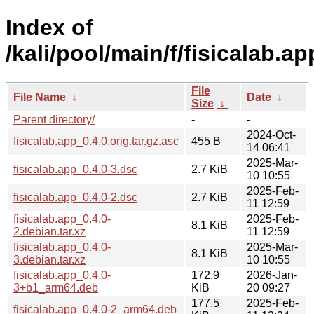
Index of
/kali/pool/main/f/fisicalab.ap
File
File Name
↓
Date
↓
Size
↓
Parent directory/
-
-
2024-Oct-
fisicalab.app_0.4.0.orig.tar.gz.asc
455 B
14 06:41
2025-Mar-
fisicalab.app_0.4.0-3.dsc
2.7 KiB
10 10:55
2025-Feb-
fisicalab.app_0.4.0-2.dsc
2.7 KiB
11 12:59
fisicalab.app_0.4.0-
2025-Feb-
8.1 KiB
2.debian.tar.xz
11 12:59
fisicalab.app_0.4.0-
2025-Mar-
8.1 KiB
3.debian.tar.xz
10 10:55
fisicalab.app_0.4.0-
172.9
2026-Jan-
3+b1_arm64.deb
KiB
20 09:27
177.5
2025-Feb-
fisicalab.app_0.4.0-2_arm64.deb